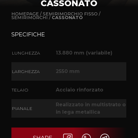
CASSONATO
HOMEPAGE /
SEMIRIMORCHIO FISSO /
SEMIRIMORCHI /
CASSONATO
SPECIFICHE
13.880 mm (variabile)
LUNGHEZZA
2550 mm
LARGHEZZA
Acciaio rinforzato
TELAIO
Realizzato in multistrato o
PIANALE
in lega metallica