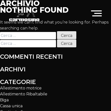
ARCHIVIO
NOTHING FOUND
It seems we can’t find what you’re looking for. Perhaps
searching can help.
Ricerca
per:
Ricerca
per:
COMMENTI RECENTI
ARCHIVI
CATEGORIE
Allestimento motrice
Allestimento Ribaltabile
Biga
Cassa unica