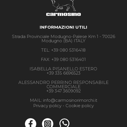
INFORMAZIONI UTILI
Strada Provinciale Modugno-Palese Km 1 - 70026
Modugno (BA) ITALY
TEL:
+39 080 5316418
FAX:
+39 080 5316401
ISABELLA PISANELLO ESTERO
+39 335 6696523
ALESSANDRO PERRINO RESPONSABILE
COMMERCIALE
+39 347 3609092
MAIL:
info@carmosinorimorchi.it
Privacy policy -
Cookie policy